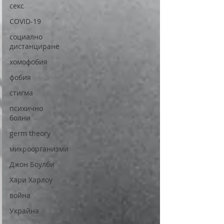
секс
COVID-19
социално
дистанциране
хомофобия
фобия
стигма
психично
болни
germ theory
микроорганизми
Джон Боулби
Хари Харлоу
война
Украйна