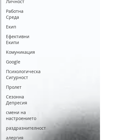
Личност
Работна
Среда
Екип
Eфективни
Eкипи
Kомуникация
Google
Психологическа
Сигурност
Пролет
Сезонна
Депресия
смени на
настроението
раздразнителност
алергия