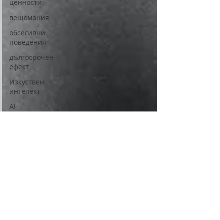
ценности
вещомания
обсесивни
поведения
дългосрочен
ефект
Изкуствен
интелект
AI