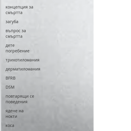
концепция за
смъртта
загуба
въпрос за
смъртта
дете
погребение
трихотиломания
дерматиломания
BFRB
DSM
повтарящи се
поведения
ядене на
нокти
коса