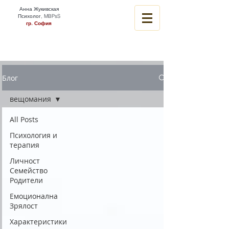
Анна Жукивская
Психолог, MBPsS
гр. София
Блог
вещомания
All Posts
Психология и
терапия
Личност
Семейство
Родители
Емоционална
Зрялост
Характеристики