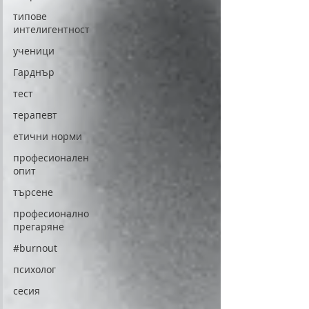
типове
интелигентност
ученици
Гарднър
тест
терапевт
етични норми
професионален
опит
търсене
професионално
прегаряне
#burnout
психолог
сесия