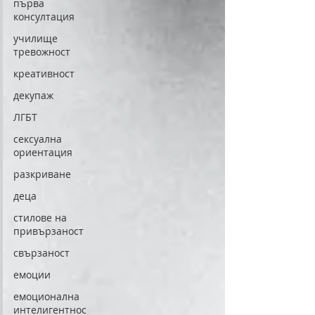
първа
консултация
училище
тревожност
креативност
декупаж
ЛГБТ
сексуална
ориентация
разкриване
деца
стилове на
привързаност
свързаност
емоции
емоционална
интелигентнос