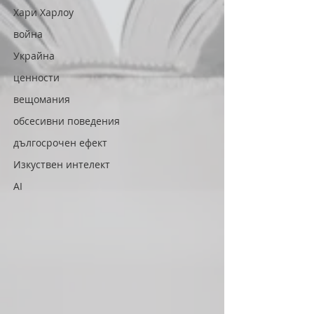
Хари Харлоу
война
Украйна
ценности
вещомания
обсесивни поведения
дългосрочен ефект
Изкуствен интелект
AI