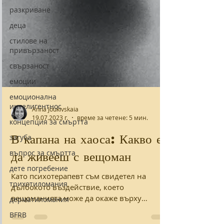
разкриване
деца
стилове на
привързаност
свързаност
емоции
емоционална
интелигентнос
концепция за смъртта
Anna Joukivskaia
19.07.2023 г.
време за четене: 5 мин.
загуба
въпрос за смъртта
В капана на хаоса: Какво е
дете погребение
да живееш с вещоман
трихотиломания
Като психотерапевт съм свидетел на
дерматиломания
дълбокото въздействие, което
BFRB
вещоманията може да окаже върху