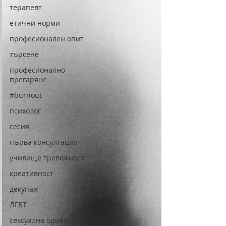
терапевт
етични норми
професионален опит
търсене
професионално
прегаряне
#burnout
психолог
сесия
първа консултация
училище тревожност
креативност
декупаж
ЛГБТ
сексуална ориентация