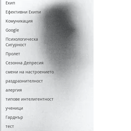
Екип
Eфективни Eкипи
Kомуникация
Google
Психологическа
Сигурност
Пролет
Сезонна Депресия
смени на настроението
раздразнителност
алергия
типове интелигентност
ученици
Гарднър
тест