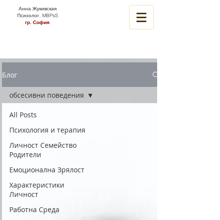
Анна Жукивская
Психолог, MBPsS
гр. София
Блог
обсесивни поведения
All Posts
Психология и терапия
Личност Семейство
Родители
Емоционална Зрялост
Характеристики
Личност
Работна Среда