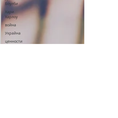
Боулби
Хари
Харлоу
война
Украйна
ценности
вещомания
обсесивни
поведения
дългосрочен
ефект
Изкуствен
интелект
AI