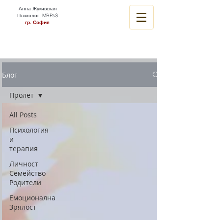
Анна Жукивская
Психолог, MBPsS
гр. София
Блог
Пролет
All Posts
Психология
и
терапия
Личност
Семейство
Родители
Емоционална
Зрялост