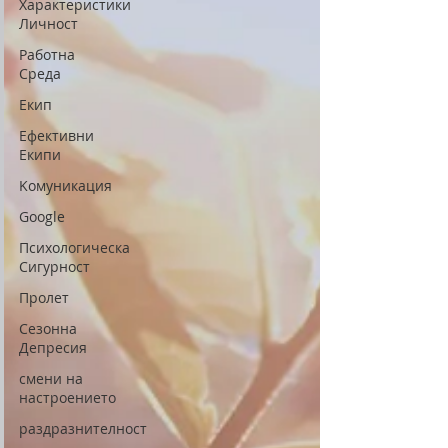
Характеристики
Личност
Работна
Среда
Екип
Eфективни
Eкипи
Kомуникация
Google
Психологическа
Сигурност
Пролет
Сезонна
Депресия
смени на
настроението
раздразнителност