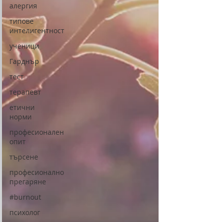
алергия
типове
интелигентност
ученици
Гарднър
тест
терапевт
етични
норми
професионален
опит
търсене
професионално
прегаряне
#burnout
психолог