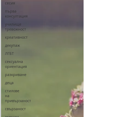
сесия
първа
консултация
училище
тревожност
креативност
декупаж
ЛГБТ
сексуална
ориентация
разкриване
деца
стилове
на
привързаност
свързаност
емоции