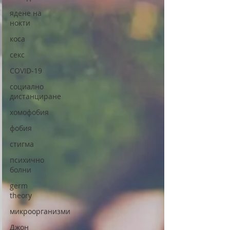
ядене на
нокти
коса
секс
COVID-19
социално
дистанциране
хомофобия
фобия
стигма
психично
болни
germ
theory
микроорганизми
Джон