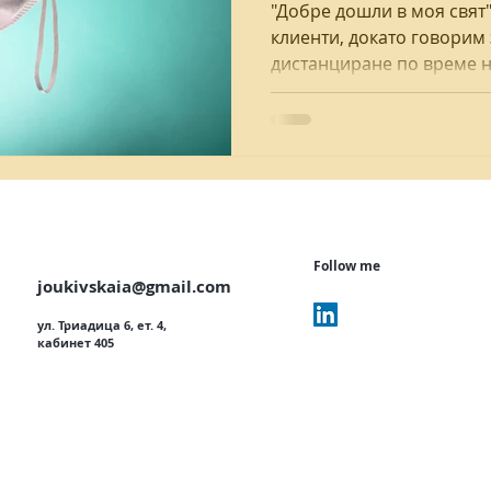
"Добре дошли в моя свят"
клиенти, докато говорим
дистанциране по време н
я
първа консултация
училище тревожност
креативност
извънредно...
Follow me
joukivskaia@gmail.com
ул. Триадица 6, ет. 4,
кабинет 405