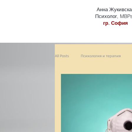
Анна Жукивска
Психолог, MBP
гр. София
All Posts
Психология и терапия
Работна Среда
Екип
Eфе
Сезонна Депресия
смени на н
Гарднър
тест
терапевт