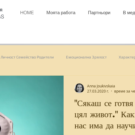
я
HOME
Моята работа
Партньори
В мед
sS
Личност Семейство Родители
Емоционална Зрялост
Характе
ктивни Eкипи
Kомуникация
Google
Психологическа Си
Anna Joukivskaia
27.03.2020 г.
време за че
"Сякаш се готвя
астроението
раздразнителност
алергия
типове интелиге
цял живот." Какво всеки един от
нас има да нау
етични норми
професионален опит
търсене
профе