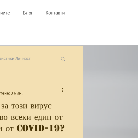
иите
Блог
Контакти
ристики Личност
гурност
Пролет
тене: 3 мин.
 за този вирус
нтност
ученици
чи от COVID-19?
сионално прегаряне