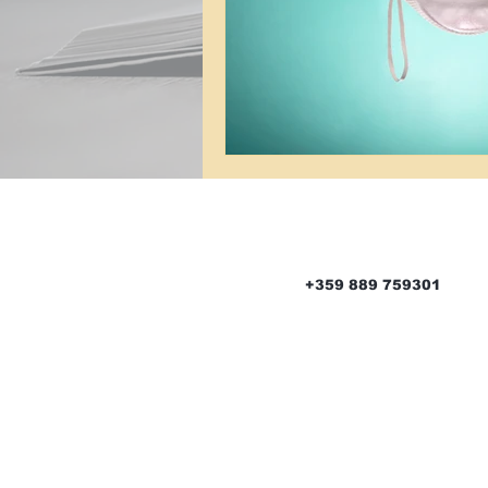
#burnout
психолог
сеси
+359 889 759301