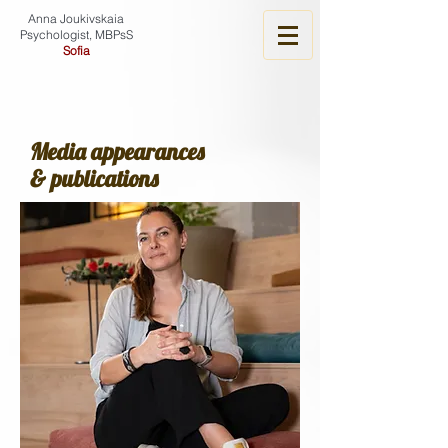
Anna Joukivskaia
Psychologist, MBPsS
Sofia
Media appearances
& publications