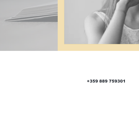
#burnout
психолог
сеси
+359 889 759301