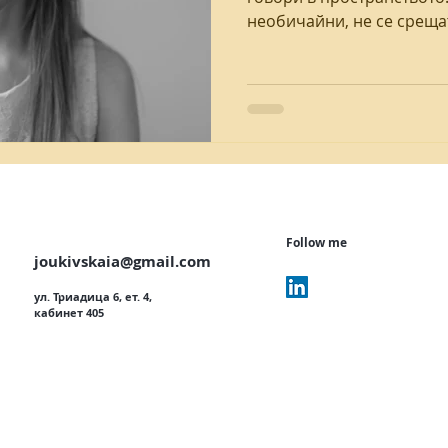
необичайни, не се срещат 
я
първа консултация
училище тревожност
креативност
Follow me
joukivskaia@gmail.com
ул. Триадица 6, ет. 4,
кабинет 405