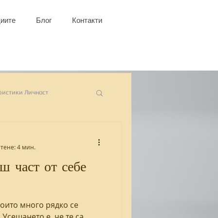
иите
Блог
Контакти
ристики Личност
гурност
Пролет
тене: 4 мин.
ш част от себе
нтност
ученици
които много рядко се
сионално прегаряне
 Усещането е, че те са