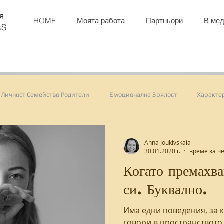
я
HOME
Моята работа
Партньори
В мед
sS
Личност Семейство Родители
Емоционална Зрялост
Характе
ктивни Eкипи
Kомуникация
Google
Психологическа Си
Anna Joukivskaia
30.01.2020 г.
време за че
Когато премахва
астроението
раздразнителност
алергия
типове интелиге
си. Буквално.
Има едни поведения, за 
етични норми
професионален опит
търсене
профе
говори в пространството.