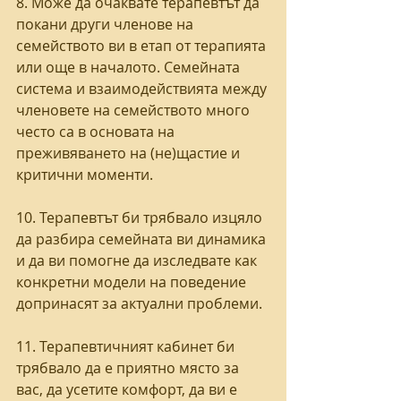
8. Може да очаквате терапевтът да 
покани други членове на 
семейството ви в етап от терапията 
или още в началото. Семейната 
система и взаимодействията между 
членовете на семейството много 
често са в основата на 
преживяването на (не)щастие и 
критични моменти.
10. Терапевтът би трябвало изцяло 
да разбира семейната ви динамика 
и да ви помогне да изследвате как 
конкретни модели на поведение 
допринасят за актуални проблеми. 
11. Терапевтичният кабинет би 
трябвало да е приятно място за 
вас, да усетите комфорт, да ви е 