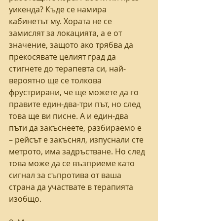
уикенда? Къде се намира 
кабинетът му. Хората не се 
замислят за локацията, а е от 
значение, защото ако трябва да 
прекосявате целият град да 
стигнете до терапевта си, най-
вероятно ще се толкова 
фрустрирани, че ще можете да го 
правите един-два-три път, но след 
това ще ви писне. А и един-два 
пъти да закъснеете, разбираемо е 
– рейсът е закъснял, изпуснали сте 
метрото, има задръстване. Но след 
това може да се възприеме като 
сигнал за съпротива от ваша 
страна да участвате в терапията 
изобщо. 