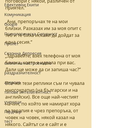
поговори с някой, различен от 
Eфективни Eкипи
приятел.“
Kомуникация
„Ани, препоръчах те на мои 
Google
близки. Разказах им за моя опит с 
Психологическа Сигурност
теб и те биха искали да дойдат за 
една сесия.“ 
Пролет
Сезонна Депресия
„Здравейте, взех телефона от моя 
близка, която е идвала при вас. 
смени на настроението
Дали ще може да си запиша час?“ 
раздразнителност
алергия
Всички тези реплики съм ги чувала 
многократно (на български и на 
типове интелигентност
английски). Все още най-честият 
ученици
начин, по който ме намират хора 
за терапия е чрез препоръка, от 
Гарднър
човек на човек, някой казал на 
тест
някого. Сайтът си е сайт и е 