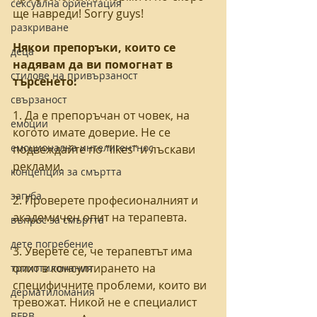
сексуална ориентация
ще навреди! Sorry guys! 
разкриване
Някои препоръки, които се 
деца
надявам да ви помогнат в 
стилове на привързаност
търсенето:
свързаност
1. Да е препоръчан от човек, на 
емоции
когото имате доверие. Не се 
емоционална интелигентнос
подвеждайте по "likes" и лъскави 
реклами.
концепция за смъртта
загуба
2. Проверете професионалният и 
академичен опит на терапевта.  
въпрос за смъртта
дете погребение
3. Уверете се, че терапевтът има 
опит в консултирането на 
трихотиломания
специфичните проблеми, които ви 
дерматиломания
тревожат. Никой не е специалист 
BFRB