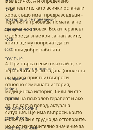
във всичко. А и определено 
терапевтите, като всички останали 
DSM
хора, също имат предразсъдъци - 
повтарящи се поведения
терапията трябва да помага, а не 
да вреди на човек. Всеки терапевт 
ядене на нокти
е добре да знае кои са нагласите, 
коса
които ще му попречат да си 
секс
свърши добре работата. 
COVID-19
4. При първа сесия очаквайте, че 
социално дистанциране
терапевтът ще ви задава (понякога 
не много приятни) въпроси 
хомофобия
относно семейната история, 
фобия
медицинска история, били ли сте 
преди на психолог/терапевт и ако 
стигма
да, по какъв повод, актуална 
психично болни
ситуация. Ще има въпроси, които 
germ theory
може да ви е трудно да отговорите, 
но е от изключително значение за 
микроорганизми