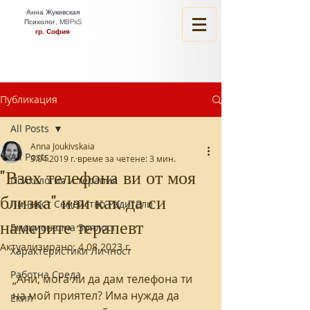
Анна Жукивская
Психолог, MBPsS
гр. София
Публикация
All Posts
Anna Joukivskaia
All Posts
3.04.2019 г.
време за четене: 3 мин.
"Взех телефона ви от моя
Психология и терапия
близка" или как да си
Личност Семейство Родители
намерите терапевт
Емоционална Зрялост
Актуализирано:
4.08.2023 г.
Характеристики Личност
Работна Среда
„Ани, мога ли да дам телефона ти 
на мой приятел? Има нужда да 
Екип