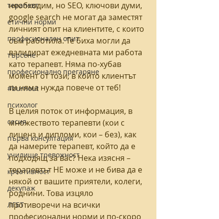
необходим, но SEO, ключови думи, 
терапевт
google search не могат да заместят 
етични норми
личният опит на клиентите, с които 
професионален опит
съм работила. Те биха могли да 
валидират ежедневната ми работа 
търсене
като терапевт. Няма по-хубав 
професионално прегаряне
момент от този, в който клиентът 
ти няма нужда повече от теб! 
#burnout
психолог
В целия поток от информация, в 
сесия
множеството терапевти (кои с 
лиценз и дипломи, кои – без), как 
първа консултация
да намерите терапевт, който да е 
училище тревожност
подходящ за вас? Нека изясня – 
терапевтът НЕ може и не бива да е 
креативност
някой от вашите приятели, колеги, 
декупаж
роднини. Това изцяло 
противоречи на всички 
ЛГБТ
професионални норми и по-скоро 