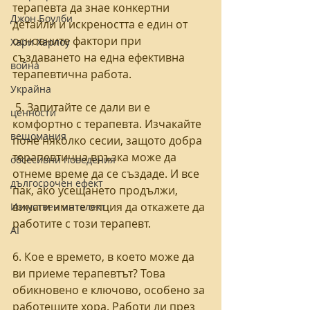
терапевта да знае конкертни 
Джон Боулби
детайли и искреността е един от 
основните фактори при 
Хари Харлоу
създаването на една ефективна 
война
терапевтична работа. 
Украйна
 5. Запитайте се дали ви е 
ценности
комфортно с терапевта. Изчакайте 
вещомания
поне няколко сесии, защото добра 
терапевтична връзка може да 
обсесивни поведения
отнеме време да се създаде. И все 
дългосрочен ефект
пак, ако усещането продължи, 
винаги имате опция да откажете да 
Изкуствен интелект
работите с този терапевт. 
AI
6. Кое е времето, в което може да 
ви приеме терапевтът? Това 
обикновено е ключово, особено за 
работещите хора. Работи ли през 