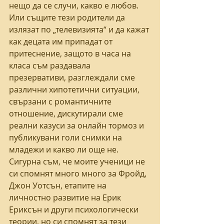
нещо да се случи, какво е любов. 
Или същите тези родители да 
излязат по „телевизията“ и да кажат 
как децата им припадат от 
притеснение, защото в часа на 
класа съм раздавала 
презервативи, разглеждали сме 
различни хипотетични ситуации, 
свързани с романтичните 
отношение, дискутирали сме 
реални казуси за онлайн тормоз и 
публикувани голи снимки на 
младежи и какво ли още не. 
Сигурна съм, че моите ученици не 
си спомнят много много за Фройд, 
Джон Уотсън, етапите на 
личностно развитие на Ерик 
Ериксън и други психологически 
теории, но си спомнят за тези 