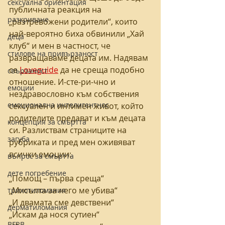
сексуална ориентация
публичната реакция на 
разкриване
„разтревожени родители“, които 
най-вероятно биха обвинили „Хай 
деца
клуб“ и мен в частност, че 
стилове на привързаност
развращаваме децата им. Надявам 
се 
Loveguide
 да не среща подобно 
свързаност
отношение. И-сте-ри-чно и 
емоции
нездравословно към собствения 
емоционална интелигентнос
сексуален и интимен живот, който 
родителите предават и към децата 
концепция за смъртта
си. Разлиствам страниците на 
загуба
рубриката и пред мен оживяват 
всички емоции:
въпрос за смъртта
дете погребение
„Помощ – първа среща“
„Мисълта за него ме убива“
трихотиломания
„И двамата сме девствени“
дерматиломания
„Искам да нося сутиен“
BFRB