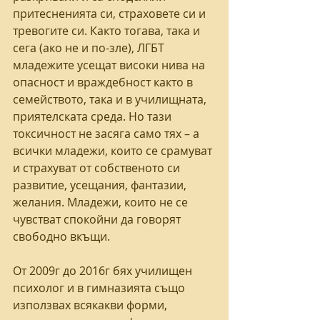
притесненията си, страховете си и 
тревогите си. Както тогава, така и 
сега (ако не и по-зле), ЛГБТ 
младежите усещат високи нива на 
опасност и враждебност както в 
семейството, така и в училищната, 
приятелската среда. Но тази 
токсичност не засяга само тях – а 
всички младежи, които се срамуват 
и страхуват от собственото си 
развитие, усещания, фантазии, 
желания. Младежи, които не се 
чувстват спокойни да говорят 
свободно вкъщи.
От 2009г до 2016г бях училищен 
психолог и в гимназията също 
използвах всякакви форми, 