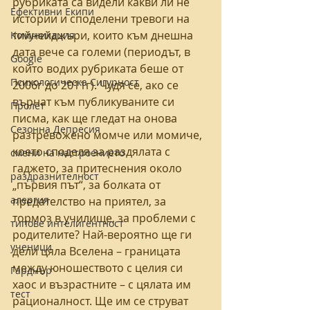
рубриката са видели какви ли не 
Eфективни Eкипи
истории и споделени тревоги на 
тийнейджъри, които към днешна 
Kомуникация
дата вече са големи (периодът, в 
Google
който водих рубриката беше от 
Психологическа Сигурност
2006г до 2011г). Чудя се, ако се 
върнат към публикуваните си 
Пролет
писма, как ще гледат на онова 
Сезонна Депресия
разтревожено момче или момиче, 
което споделя за раздялата с 
смени на настроението
гаджето, за притеснения около 
раздразнителност
„първия път“, за болката от 
алергия
предателство на приятел, за 
тормоз в училище, за проблеми с 
типове интелигентност
родителите? Най-вероятно ще ги 
ученици
дели цяла Вселена – границата 
между юношеството с целия си 
Гарднър
хаос и възрастните – с цялата им 
тест
рационалност. Ще им се струват 