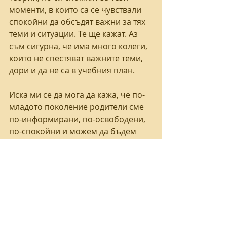
моменти, в които са се чувствали 
спокойни да обсъдят важни за тях 
теми и ситуации. Те ще кажат. Аз 
съм сигурна, че има много колеги, 
които не спестяват важните теми, 
дори и да не са в учебния план. 
Иска ми се да мога да кажа, че по-
младото поколение родители сме 
по-информирани, по-освободени, 
по-спокойни и можем да бъдем 
онези възрастни, на които да се 
доверят младежите и децата. Те и 
без това срещат конфликтни и 
противоречиви послания 24/7, 
облъчвани са от какво ли не 
онлайн, формират представата си 
за секса с помощта на порното, 