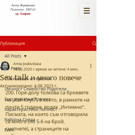
Анна Жукивская
Психолог, MBPsS
гр. София
Публикация
All Posts
Anna Joukivskaia
All Posts
18.02.2020 г.
време за четене: 4 мин.
Sex talk и много повече
Психология и терапия
Актуализирано:
4.08.2023 г.
Личност Семейство Родители
200. Горе-долу толкова са броевете 
Емоционална Зрялост
на „Хай Клуб“, в които, в рамките на 
почти 5 години, водих „Интимно“. 
Характеристики Личност
Писмата, на които съм отговорила 
Работна Среда
са много (по 5-6 на брой, 
сметнете), а страниците на 
Екип