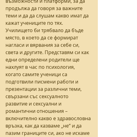
възможности и платформи, за да 
продължа да говоря за важните 
теми и да да слушам какво имат да 
кажат учениците по тях. 
Училището би трябвало да бъде 
място, в което да се формират 
нагласи и вярвания за себе си, 
света и другите. Представям си как 
едни определени родители ще 
нахлуят в час по психология, 
когато самите ученици са 
подготвили писмени работи и 
презентации за различни теми, 
свързани със сексуалното 
развитие и сексуални и 
романтични отношения – 
включително какво е здравословна 
връзка, как да казваме „не“ и да 
пазим границите си, ако не искаме 