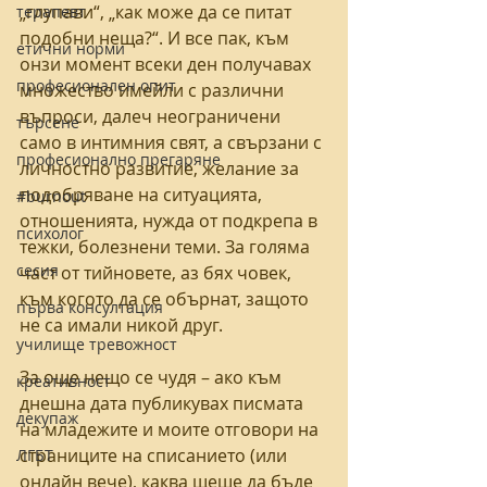
„глупави“, „как може да се питат 
терапевт
подобни неща?“. И все пак, към 
етични норми
онзи момент всеки ден получавах 
професионален опит
множество имейли с различни 
въпроси, далеч неограничени 
търсене
само в интимния свят, а свързани с 
професионално прегаряне
личностно развитие, желание за 
подобряване на ситуацията, 
#burnout
отношенията, нужда от подкрепа в 
психолог
тежки, болезнени теми. За голяма 
сесия
част от тийновете, аз бях човек, 
към когото да се обърнат, защото 
първа консултация
не са имали никой друг.
училище тревожност
За още нещо се чудя – ако към 
креативност
днешна дата публикувах писмата 
декупаж
на младежите и моите отговори на 
страниците на списанието (или 
ЛГБТ
онлайн вече), каква щеше да бъде 