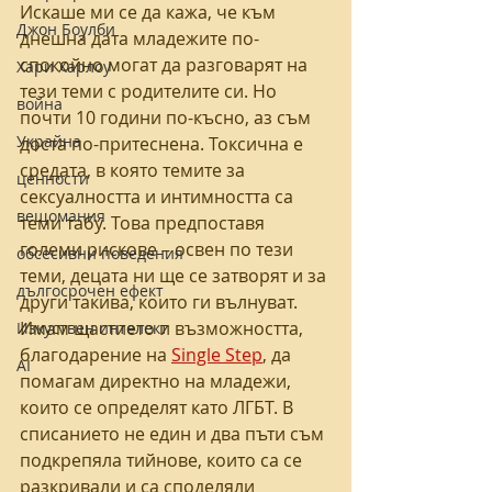
Искаше ми се да кажа, че към 
Джон Боулби
днешна дата младежите по-
спокойно могат да разговарят на 
Хари Харлоу
тези теми с родителите си. Но 
война
почти 10 години по-късно, аз съм 
Украйна
доста по-притеснена. Токсична е 
средата, в която темите за 
ценности
сексуалността и интимността са 
вещомания
теми табу. Това предпоставя 
големи рискове – освен по тези 
обсесивни поведения
теми, децата ни ще се затворят и за 
дългосрочен ефект
други такива, които ги вълнуват. 
Имам щастието и възможността, 
Изкуствен интелект
благодарение на 
Single Step
,
 да 
AI
помагам директно на младежи, 
които се определят като ЛГБТ. В 
списанието не един и два пъти съм 
подкрепяла тийнове, които са се 
разкривали и са споделяли 