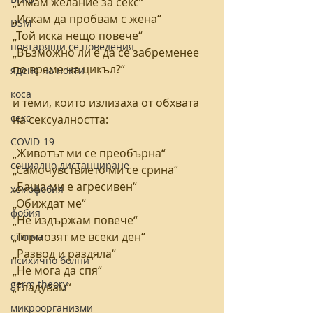
„Имам желание за секс“
„Искам да пробвам с жена“
DSM
„Той иска нещо повече“ 
повтарящи се поведения
„Възможно ли е да се забременее 
по време на цикъл?“
ядене на нокти
коса
и теми, които излизаха от обхвата 
секс
на сексуалността:
COVID-19
„Животът ми се преобърна“
социално дистанциране
„Самочувствието ми се срина“
„Баща ми е агресивен“
хомофобия
„Обиждат ме“
фобия
„Не издържам повече“
„Тормозят ме всеки ден“
стигма
„Развод и раздяла“
психично болни
„Не мога да спя“
germ theory
„Гладувам“
микроорганизми